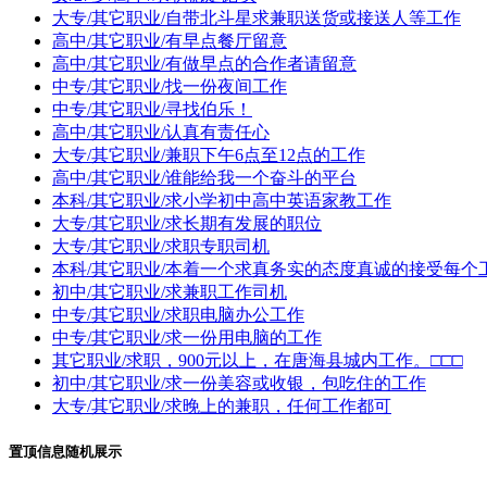
大专/其它职业/自带北斗星求兼职送货或接送人等工作
高中/其它职业/有早点餐厅留意
高中/其它职业/有做早点的合作者请留意
中专/其它职业/找一份夜间工作
中专/其它职业/寻找伯乐！
高中/其它职业/认真有责任心
大专/其它职业/兼职下午6点至12点的工作
高中/其它职业/谁能给我一个奋斗的平台
本科/其它职业/求小学初中高中英语家教工作
大专/其它职业/求长期有发展的职位
大专/其它职业/求职专职司机
本科/其它职业/本着一个求真务实的态度真诚的接受每个
初中/其它职业/求兼职工作司机
中专/其它职业/求职电脑办公工作
中专/其它职业/求一份用电脑的工作
其它职业/求职，900元以上，在唐海县城内工作。□□□
初中/其它职业/求一份美容或收银，包吃住的工作
大专/其它职业/求晚上的兼职，任何工作都可
置顶信息随机展示