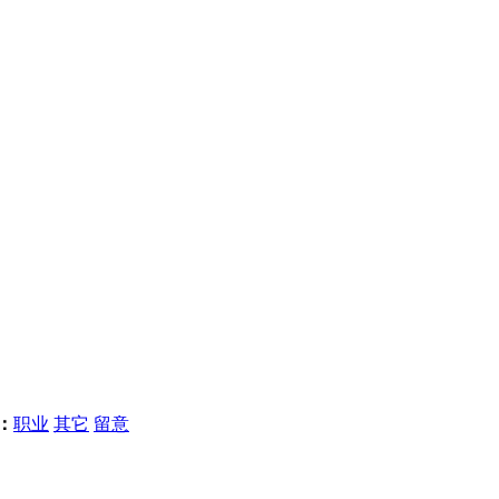
：
职业
其它
留意