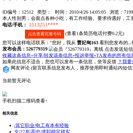
ID编号：12512 类型：
时间：2010/4/26 14:05:05 浏览：7
本人性别男，会面点各种小吃，有工作经验。要求待遇好，工资面议。
1513251****
电话/手机：
(查看1条简历电话付费0.2元)
点击查看完整号码
您可以这样电话联系：“您好，我从
曹妃甸163
看到您发布的...信
发布会员：526779319
收藏这条信息»
分享/转发该条信息»
投诉举报»
TA发布的所有信
如果此信息不适合，您也可以发布一条信息，坐等反馈
？我要
网友评论
(留言联系信息发布人，推荐使用即时通站内短信
当前暂无评论
手机扫描二维码查看↑
相关信息
/其它职业/电工有本有经验
女/27岁/高中/求职稳定踏实