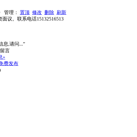
199 管理：
置顶
修改
删除
刷新
联系电话15132516513
息,请问...”
息»
免费发布
)