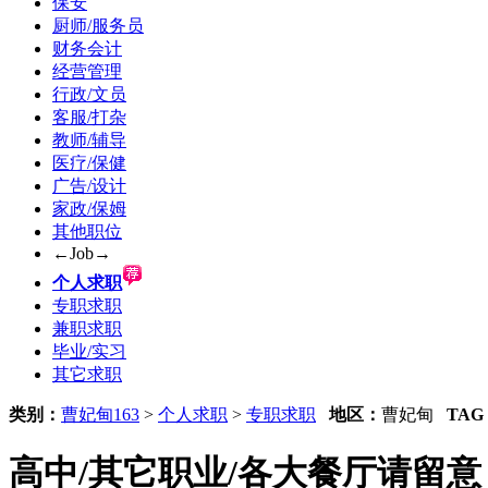
保安
厨师/服务员
财务会计
经营管理
行政/文员
客服/打杂
教师/辅导
医疗/保健
广告/设计
家政/保姆
其他职位
←Job→
个人求职
专职求职
兼职求职
毕业/实习
其它求职
类别：
曹妃甸163
>
个人求职
>
专职求职
地区：
曹妃甸
TAG
高中/其它职业/各大餐厅请留意