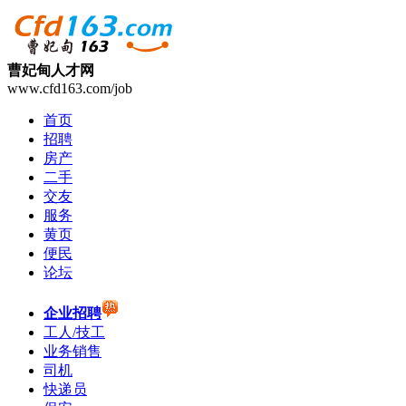
曹妃甸人才网
www.cfd163.com/job
首页
招聘
房产
二手
交友
服务
黄页
便民
论坛
企业招聘
工人/技工
业务销售
司机
快递员