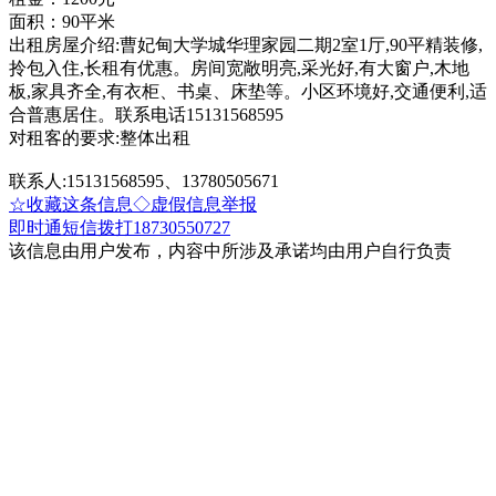
面积：90平米
出租房屋介绍:曹妃甸大学城华理家园二期2室1厅,90平精装修,
拎包入住,长租有优惠。房间宽敞明亮,采光好,有大窗户,木地
板,家具齐全,有衣柜、书桌、床垫等。小区环境好,交通便利,适
合普惠居住。联系电话15131568595
对租客的要求:整体出租
联系人:15131568595、13780505671
☆收藏这条信息
◇虚假信息举报
即时通
短信
拨打18730550727
该信息由用户发布，内容中所涉及承诺均由用户自行负责