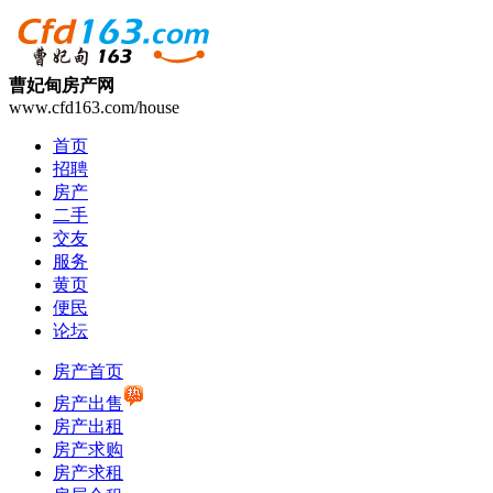
曹妃甸房产网
www.cfd163.com/house
首页
招聘
房产
二手
交友
服务
黄页
便民
论坛
房产首页
房产出售
房产出租
房产求购
房产求租