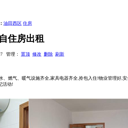
：
油田西区
住房
西区自住房出租
2897 管理：
置顶
修改
删除
刷新
热水、燃气、暖气设施齐全,家具电器齐全,拎包入住!物业管理好,
纪活动!