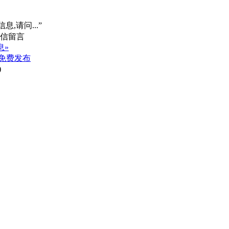
息,请问...”
息»
免费发布
)