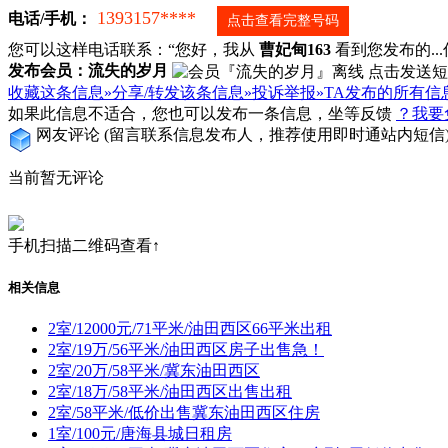
1393157****
电话/手机：
点击查看完整号码
您可以这样电话联系：“您好，我从
曹妃甸163
看到您发布的...信
发布会员：流失的岁月
收藏这条信息»
分享/转发该条信息»
投诉举报»
TA发布的所有信
如果此信息不适合，您也可以发布一条信息，坐等反馈
？我要
网友评论
(留言联系信息发布人，推荐使用即时通站内短信
当前暂无评论
手机扫描二维码查看↑
相关信息
2室/12000元/71平米/油田西区66平米出租
2室/19万/56平米/油田西区房子出售急！
2室/20万/58平米/冀东油田西区
2室/18万/58平米/油田西区出售出租
2室/58平米/低价出售冀东油田西区住房
1室/100元/唐海县城日租房