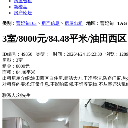
房屋合租
新楼盘
房产论坛
类别：
曹妃甸163
>
房产信息
>
房屋出租
地区：
曹妃甸
TAG
3室/8000元/84.48平米/油田
ID编号：49850 类型：
时间：2026/4/24 15:23:30 浏览：1
房型：3室
租金：8000元
面积：84.48平米
出租房屋介绍:油田西区自住房,简洁大方,干净整洁,防盗门窗,
对租客的要求:正常作息,不影响四邻,不饲养宠物!不从事违法乱
联系人:刘先生