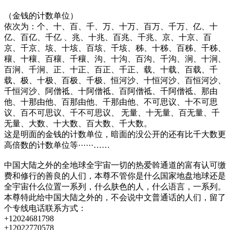
（金钱的计数单位）
依次为：个、十、百、千、万、十万、百万、千万、亿、十
亿、百亿、千亿 、兆、十兆、百兆、千兆、京、十京、百
京、千京、垓、十垓、百垓、千垓、秭、十秭、百秭、千秭、
穰、十穰、百穰、千穰、沟、十沟、百沟、千沟、涧、十涧、
百涧、千涧、正、十正、百正、千正、载、十载、百载、千
载、极、十极、百极、千极、恒河沙、十恒河沙、百恒河沙、
千恒河沙、阿僧祗、十阿僧祗、百阿僧祗、千阿僧祗、那由
他、十那由他、百那由他、千那由他、不可思议、十不可思
议、百不可思议、千不可思议、 无量、十无量、百无量、千
无量、大数、十大数、百大数、千大数。
这是明面的金钱的计数单位，暗面的没公开的还有比千大数更
高倍数的计数单位等······……
中国大陆之外的全地球全宇宙一切的热爱斡通道的富有认可缴
费和修行的善良的人们，本尊不管你是什么国家地盘地球还是
全宇宙什么位置一系列，什么肤色的人，什么语言，一系列。
本尊特此给中国大陆之外的，不会说中文普通话的人们，留了
个专线电话联系方式：
+12024681798
+12022770578