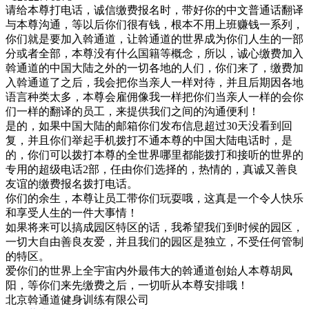
请给本尊打电话，诚信缴费报名时，带好你的中文普通话翻译
与本尊沟通，等以后你们很有钱，根本不用上班赚钱一系列，
你们就是要加入斡通道，让斡通道的世界成为你们人生的一部
分或者全部，本尊没有什么国籍等概念，所以，诚心缴费加入
斡通道的中国大陆之外的一切各地的人们，你们来了，缴费加
入斡通道了之后，我会把你当亲人一样对待，并且后期因各地
语言种类太多，本尊会雇佣像我一样把你们当亲人一样的会你
们一样的翻译的员工，来提供我们之间的沟通便利！
是的，如果中国大陆的邮箱你们发布信息超过30天没看到回
复，并且你们举起手机拨打不通本尊的中国大陆电话时，是
的，你们可以拨打本尊的全世界哪里都能拨打和接听的世界的
专用的超级电话2部，任由你们选择的，热情的，真诚又善良
友谊的缴费报名拨打电话。
你们的余生，本尊让员工带你们玩耍哦，这真是一个令人快乐
和享受人生的一件大事情！
如果将来可以搞成园区特区的话，我希望我们到时候的园区，
一切大自由善良友爱，并且我们的园区是独立，不受任何管制
的特区。
爱你们的世界上全宇宙内外最伟大的斡通道创始人本尊胡凤
阳，等你们来先缴费之后，一切听从本尊安排哦！
北京斡通道健身训练有限公司