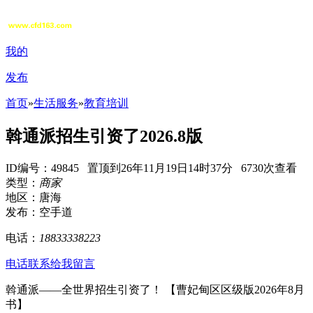
我的
发布
首页
»
生活服务
»
教育培训
斡通派招生引资了2026.8版
ID编号：49845 置顶到26年11月19日14时37分 6730次查看
类型：
商家
地区：唐海
发布：空手道
电话：
18833338223
电话联系
给我留言
斡通派——全世界招生引资了！ 【曹妃甸区区级版2026年8月
书】