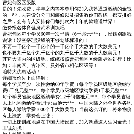
曹妃甸区区级版
是的！先收费，半年之内等本尊用你加入我斡通道缴纳的金钱
的一些，去建设分公司和装修以及招集教你们教练，都安排好
之后，会有专人安排你们每批次六十年的斡通道世界！
缴费报名体育健身武术训练吧！
曹妃甸区每个学员60年一次**清（6千兆元***），没钱别跟我
说话！没空搭理没钱的不够划线标准的！
不要一千亿个一千亿个的一千亿个千大数的千大数美元！
也不要九千亿个九千亿个的九千亿千大数的千大数美元！
其它大陆内的区级地，统统按照曹妃甸区区级版标准进行！比
如：丰南区、古冶区、及外省市相似区级等！
咱特大优惠活动！
详细报价见下面详解：
每个学员至少一次性缴纳60年学费（每个学员区级地区缴纳学
费6千兆元整***、每个学员市级地区缴纳学费1千极元整***、
每个学员省级地区缴纳学费1.2千阿僧祗元***、每个学员省级
以上地区缴纳学费1千那由他元***、中国大陆之外全世界各地
区每人缴纳学费1000个千大数美元）当前这么订的，将来物价
有上涨的，学费会上涨；
一切上课训练地点在中国大陆设置，加入斡通道人生闪金光！
非诚勿扰！