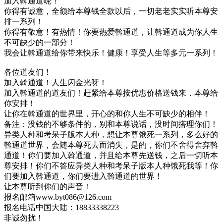
加入斡通道呢！
你得有诚意，全额给本尊钱全款以后，一切老老实实听本尊安
排一系列！
你得有敬意！有热情！你要热爱斡通道，让斡通道成为你人生
不可缺少的一部分！
我会让斡通道给你带来快乐！健康！享受人生等多元一系列！
各位道友们！
加入斡通道！人生闪金光呀！
加入斡通道的道友们！赶紧给本尊按优惠价格送钱来，本尊给
你安排！
让你在斡通道的世界里，开心的和你人生不可缺少的相伴！
备注：没钱的不够条件的，别和本尊说话，没时间搭理你们！
异类人种和考呆子版本人种，想让本尊饿死一系列，多么好的
斡通道世界，会随本尊死去而消失，是的，你们不舍得舍弃斡
通道！你们要加入斡通道，并且给本尊先送钱，之后一切听本
尊安排！你们不答应异类人种和考呆子版本人种饿死我等！你
们要加入斡通道，你们要进入斡通道的世界！
让本尊听到你们的声音！
报名邮箱www.byt086@126.com
报名电话中国大陆：18833338223
非诚勿扰！