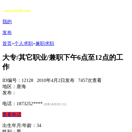
我的
发布
首页
»
个人求职
»
兼职求职
大专/其它职业/兼职下午6点至12点的工
作
ID编号：12128 2010年4月2日发布 7457次查看
地区：唐海
发布：
电话：
1873252****
(查看1条简历0.2元)
查看电话
出生年月/年龄：34
性别：男