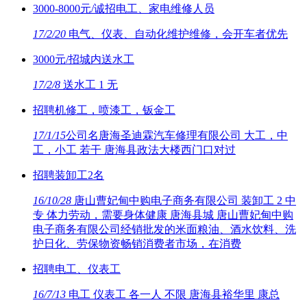
3000-8000元/诚招电工、家电维修人员
17/2/20
电气、仪表、自动化维护维修，会开车者优先
3000元/招城内送水工
17/2/8
送水工 1 无
招聘机修工，喷漆工，钣金工
17/1/15
公司名唐海圣迪霖汽车修理有限公司 大工，中
工，小工 若干 唐海县政法大楼西门口对过
招聘装卸工2名
16/10/28
唐山曹妃甸中购电子商务有限公司 装卸工 2 中
专 体力劳动，需要身体健康 唐海县城 唐山曹妃甸中购
电子商务有限公司经销批发的米面粮油、酒水饮料、洗
护日化、劳保物资畅销消费者市场，在消费
招聘电工、仪表工
16/7/13
电工 仪表工 各一人 不限 唐海县裕华里 康总