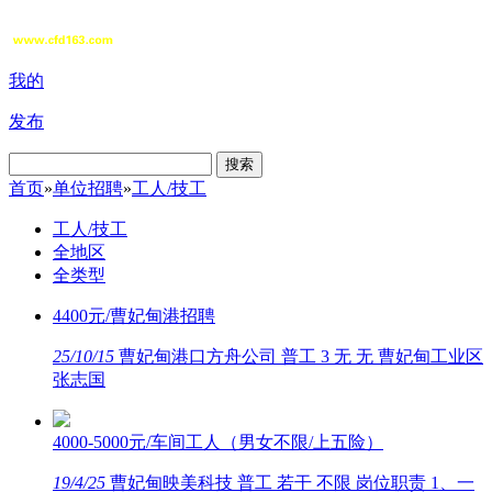
我的
发布
搜索
首页
»
单位招聘
»
工人/技工
工人/技工
全地区
全类型
4400元/曹妃甸港招聘
25/10/15
曹妃甸港口方舟公司 普工 3 无 无 曹妃甸工业区
张志国
4000-5000元/车间工人（男女不限/上五险）
19/4/25
曹妃甸映美科技 普工 若干 不限 岗位职责 1、一