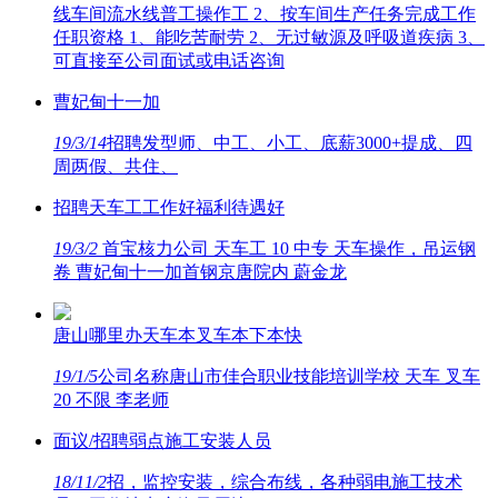
线车间流水线普工操作工 2、按车间生产任务完成工作
任职资格 1、能吃苦耐劳 2、无过敏源及呼吸道疾病 3、
可直接至公司面试或电话咨询
曹妃甸十一加
19/3/14
招聘发型师、中工、小工、底薪3000+提成、四
周两假、共住、
招聘天车工工作好福利待遇好
19/3/2
首宝核力公司 天车工 10 中专 天车操作，吊运钢
卷 曹妃甸十一加首钢京唐院内 蔚金龙
唐山哪里办天车本叉车本下本快
19/1/5
公司名称唐山市佳合职业技能培训学校 天车 叉车
20 不限 李老师
面议/招聘弱点施工安装人员
18/11/2
招，监控安装，综合布线，各种弱电施工技术