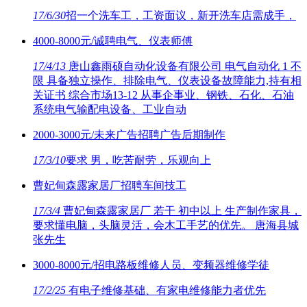
17/6/30
招一个洗车工，工资面议，新开洗车店需成手，
4000-8000元/诚聘电气、仪表师傅
17/4/13
唐山鑫雨硕自动化设备有限公司 电气自动化 1 不
限 具备独立操作、排除电气、仪表设备故障能力,持有相
关证书 综合市场13-12 从事企事业、钢铁、石化、石油
系统电气输配电设备、工业自动
2000-3000元/未来广告招聘广告后期制作
17/3/10
要求 男，吃苦耐劳，乐观向上
曹妃甸森露家居厂招聘车间技工
17/3/4
曹妃甸森露家居厂 若干 初中以上 生产制作家具，
要求懂电脑，头脑灵活，会木工手艺的优先。 唐海县城
张先生
3000-8000元/招电路板维修人员、变频器维修学徒
17/2/25
有电子维修基础、有家电维修能力者优先