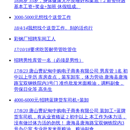
18周岁 55岁，身体健康无不良嗜好和案底！2 薪资待遇
基本工资+奖金+加班 休假组成。
3000-5000元想找个送货工作
18/4/14
我想找个送货工作。别的活也行
彩钢厂招聘车间工人
17/10/18
要求吃苦耐劳管吃管住
招聘男性库管一名（必须是男性）
17/8/23
唐山曹妃甸中购电子商务有限公司 男库管 1名 初
中以上学历 库房盘点，装车卸车，体力劳动 唐海县唐海
路宝双钢铁院内3号门 准也批发米面粮油，调料副食，
劳保日化等 高先生
4000-6000元/招聘蓝牌货车司机+装卸
17/8/20
唐山曹妃甸中购电子商务有限公司 装卸工+蓝牌
货车司机，有从业资格证 2 初中以上 本工作为体力活，
没有做过体力活的勿扰！ 唐海县唐海路宝双钢铁院内3
号办公室 专业批发米面粮油，粮油副食