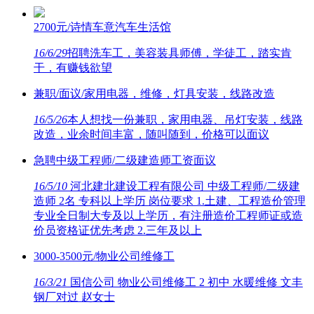
2700元/诗情车意汽车生活馆
16/6/29
招聘洗车工，美容装具师傅，学徒工，踏实肯
干，有赚钱欲望
兼职/面议/家用电器，维修，灯具安装，线路改造
16/5/26
本人想找一份兼职，家用电器、吊灯安装，线路
改造，业余时间丰富，随叫随到，价格可以面议
急聘中级工程师/二级建造师工资面议
16/5/10
河北建北建设工程有限公司 中级工程师/二级建
造师 2名 专科以上学历 岗位要求 1.土建、工程造价管理
专业全日制大专及以上学历，有注册造价工程师证或造
价员资格证优先考虑 2.三年及以上
3000-3500元/物业公司维修工
16/3/21
国信公司 物业公司维修工 2 初中 水暖维修 文丰
钢厂对过 赵女士