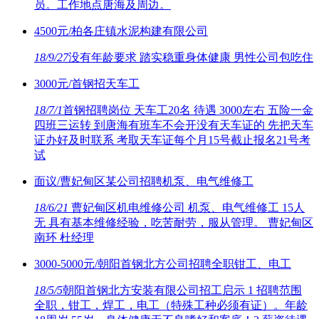
员。工作地点唐海及周边。
4500元/柏各庄镇水泥构建有限公司
18/9/27
没有年龄要求 踏实稳重身体健康 男性公司包吃住
3000元/首钢招天车工
18/7/1
首钢招聘岗位 天车工20名 待遇 3000左右 五险一金
四班三运转 到唐海有班车不会开没有天车证的 先把天车
证办好及时联系 考取天车证每个月15号截止报名21号考
试
面议/曹妃甸区某公司招聘机泵、电气维修工
18/6/21
曹妃甸区机电维修公司 机泵、电气维修工 15人
无 具有基本维修经验，吃苦耐劳，服从管理。 曹妃甸区
南环 杜经理
3000-5000元/朝阳首钢北方公司招聘全职钳工、电工
18/5/5
朝阳首钢北方安装有限公司招工启示 1 招聘范围
全职，钳工，焊工，电工（特殊工种必须有证）。年龄