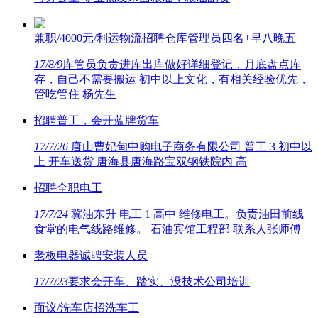
兼职/4000元/利运物流招聘仓库管理员四名+早八晚五
17/8/9
库管员负责进库出库做好详细登记，月底盘点库
存，自己不需要搬运 初中以上文化，有相关经验优先，
管吃管住 杨先生
招聘普工，会开蓝牌货车
17/7/26
唐山曹妃甸中购电子商务有限公司 普工 3 初中以
上 开车送货 唐海县唐海路宝双钢铁院内 高
招聘全职电工
17/7/24
冀油东升 电工 1 高中 维修电工。负责油田前线
食堂的电气线路维修。 石油宾馆工程部 联系人张师傅
老板电器诚聘安装人员
17/7/23
要求会开车、踏实、没技术公司培训
面议/洗车店招洗车工