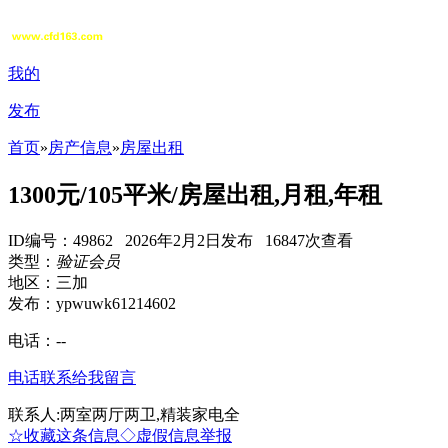
我的
发布
首页
»
房产信息
»
房屋出租
1300元/105平米/房屋出租,月租,年租
ID编号：49862 2026年2月2日发布 16847次查看
类型：
验证会员
地区：三加
发布：ypwuwk61214602
电话：
--
电话联系
给我留言
联系人:两室两厅两卫,精装家电全
☆收藏这条信息
◇虚假信息举报