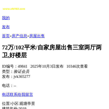
我的
发布
首页
»
房产信息
»
房屋出售
72万/102平米/自家房屋出售三室两厅两
卫,好楼层
ID编号：49841 2025年10月3日发布 10346次查看
类型：
验证会员
发布：jvk365277
电话：
--
电话联系
给我留言
位置/小区:观塘帝景
建筑年份:2019