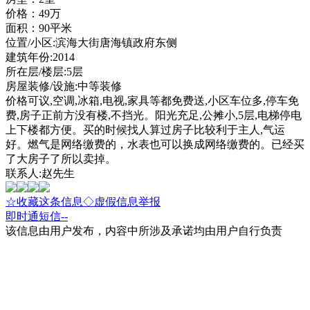
价格：49万
面积：90平米
位置/小区:滨海大街唐海镇政府东侧
建筑年份:2014
所在层/楼层:5层
房屋装修/设施:中等装修
价格可议,空调,冰箱,电视,家具等都免费送,小区车位多,停车免
费,房子正前方没有楼,不挡光。阳光充足,公摊小,5层,电梯停电
上下楼都方便。买的时候找人算过房子比较利于主人,气运
好。燃气是网络缴费的，水表也可以换成网络缴费的。已经买
了大房子了所以卖掉。
联系人:赵先生
☆收藏这条信息
◇虚假信息举报
即时通
短信
--
该信息由用户发布，内容中所涉及承诺均由用户自行负责