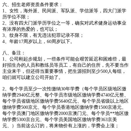
六、招生老师资质条件要求：
1、女性，海外派、民间派、军队派、学信派等，四大门派学
历学位不限；
2、没有四大门派学历学位之一等，确实对武术健身运动事业
有浓厚的热爱的，也可以；
3、纹身不限，有无违法犯罪记录不限；
4、年龄17周岁以上，60周岁以下。
八、备注：
1、公司刚起步规划，一些条件可能会艰苦延迟和困难些，最
好招生办的人员和教练员等员工，有自己的住所，先不要当作
主业来干，但还得当重要事情，把生源招到至少500人每组，
咱们就可以建立公司开始了。
2、每个学员至少一次性缴纳30年学费（每个学员区级地区缴
纳学费2940亿元整、每个学员市级地区缴纳学费4740亿元整、
每个学员省级地区缴纳学费5640亿元、每个学员省级以上地区
缴纳学费500京元、每个学员香港地区缴纳学费1500京港元、
每个学员澳门地区缴纳学费2000京澳门元、每个学员**地区缴
纳学费5300京台元、每个学员美国地区缴纳学费363京美
元、）当前这么订的，将来物价有上涨的，学费会上涨；