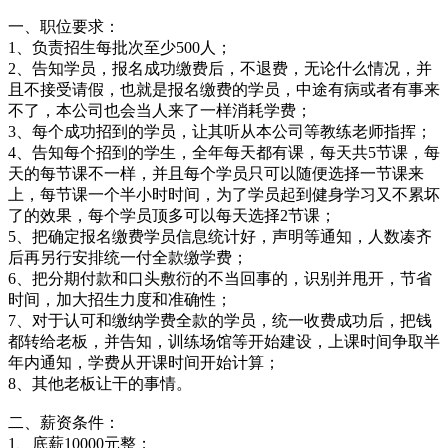
一、职位要求：
1、负责招生每批次至少500人；
2、告知学员，报名成功缴费后，不退费，无论什么情况，并
且不接受请假，也就是报名缴费的学员，中途有病或者有事来
不了，本公司也会当人来了一样消耗学费；
3、每个成功招到的学员，让其听从本公司等教练老师指挥；
4、告知每个招到的学生，全年每天都有课，每天共5节课，每
天的每节课不一样，并且每个学员只可以随便选择一节课来
上，每节课一个半小时时间，为了学员起到健身学习又不累坏
了的效果，每个学员顶多可以每天选择2节课；
5、把确定报名缴费学员信息统计好，声明等通知，人数凑齐
后再另行安排统一付全款缴学费；
6、把分期付款和口头敷衍的不当回事的，识别并甩开，节省
时间，加大招生力度和准确性；
7、对于认可和缴纳学费全款的学员，统一收费成功后，把钱
都转给老板，并告知，训练场馆等开始建设，上课时间争取半
年内通知，学费从开课时间开始计算；
8、其他老板让干的事情。
二、薪资条件：
1、底薪10000元整；