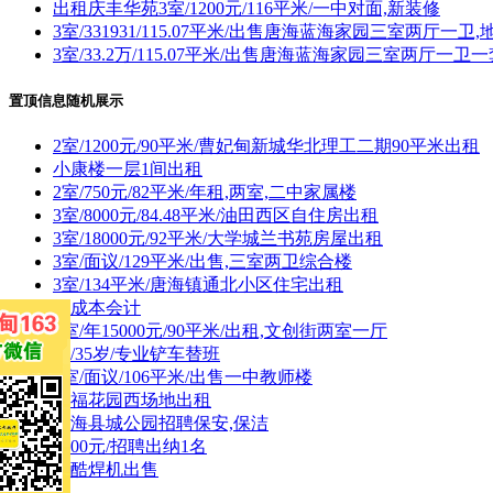
出租庆丰华苑3室/1200元/116平米/一中对面,新装修
3室/331931/115.07平米/出售唐海蓝海家园三室两厅一卫,
3室/33.2万/115.07平米/出售唐海蓝海家园三室两厅一卫
置顶信息随机展示
2室/1200元/90平米/曹妃甸新城华北理工二期90平米出租
小康楼一层1间出租
2室/750元/82平米/年租,两室,二中家属楼
3室/8000元/84.48平米/油田西区自住房出租
3室/18000元/92平米/大学城兰书苑房屋出租
3室/面议/129平米/出售,三室两卫综合楼
3室/134平米/唐海镇通北小区住宅出租
招成本会计
2室/年15000元/90平米/出租,文创街两室一厅
男/35岁/专业铲车替班
3室/面议/106平米/出售一中教师楼
幸福花园西场地出租
唐海县城公园招聘保安,保洁
3000元/招聘出纳1名
易酷焊机出售