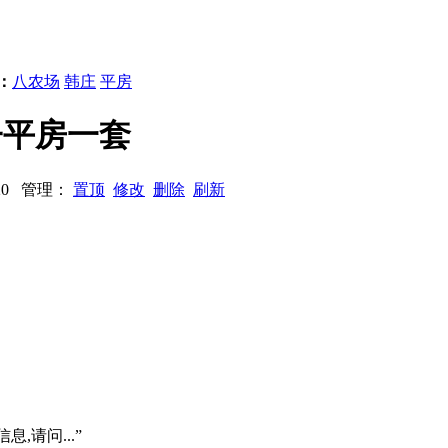
：
八农场
韩庄
平房
庄子平房一套
9520 管理：
置顶
修改
删除
刷新
息,请问...”