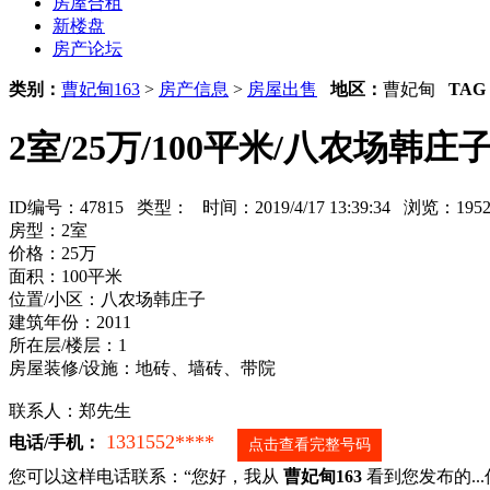
房屋合租
新楼盘
房产论坛
类别：
曹妃甸163
>
房产信息
>
房屋出售
地区：
曹妃甸
TAG
2室/25万/100平米/八农场韩
ID编号：47815 类型：
时间：2019/4/17 13:39:34 浏览：1
房型：2室
价格：25万
面积：100平米
位置/小区：八农场韩庄子
建筑年份：2011
所在层/楼层：1
房屋装修/设施：地砖、墙砖、带院
联系人：郑先生
1331552****
电话/手机：
点击查看完整号码
您可以这样电话联系：“您好，我从
曹妃甸163
看到您发布的...信