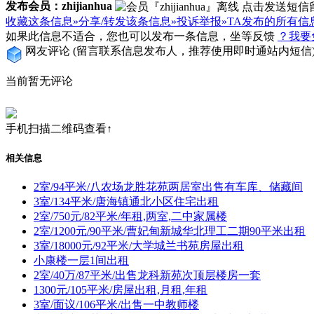
发布会员：zhijianhua
收藏这条信息»
分享/转发该条信息»
投诉举报»
TA发布的所有信
如果此信息不适合，您也可以发布一条信息，坐等反馈
？我要
网友评论
(留言联系信息发布人，推荐使用即时通站内短信
当前暂无评论
手机扫描二维码查看↑
相关信息
2室/94平米/八农场龙胜花苑两居室出售有车库、储藏间
3室/134平米/唐海镇通北小区住宅出租
2室/750元/82平米/年租,两室,二中家属楼
2室/1200元/90平米/曹妃甸新城华北理工二期90平米出租
3室/18000元/92平米/大学城兰书苑房屋出租
小康楼一层1间出租
2室/40万/87平米/出售龙科新苑次顶层楼房一套
1300元/105平米/房屋出租,月租,年租
3室/面议/106平米/出售一中教师楼