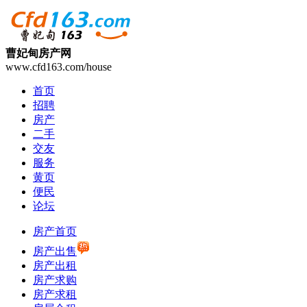
曹妃甸房产网
www.cfd163.com/house
首页
招聘
房产
二手
交友
服务
黄页
便民
论坛
房产首页
房产出售
房产出租
房产求购
房产求租