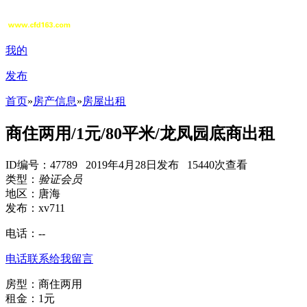
我的
发布
首页
»
房产信息
»
房屋出租
商住两用/1元/80平米/龙凤园底商出租
ID编号：47789 2019年4月28日发布 15440次查看
类型：
验证会员
地区：唐海
发布：xv711
电话：
--
电话联系
给我留言
房型：商住两用
租金：1元