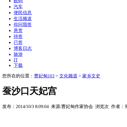
数码
汽车
便民信息
生活频道
你问我答
悬赏
待答
已答
博客日志
旅游
IT
下载
您所在的位置：
曹妃甸163
>
文化频道
>
家乡文史
蚕沙口天妃宫
发布：2014/10/3 8:09:04 来源:曹妃甸作家协会 浏览
次 作者：