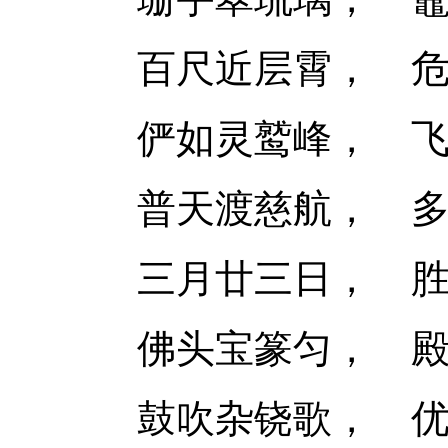
百尺近层霄，
俨如灵鹫峰，
普天渡慈航，
三月廿三日，
佛头宝篆匀，
鼓吹杂铙歌，