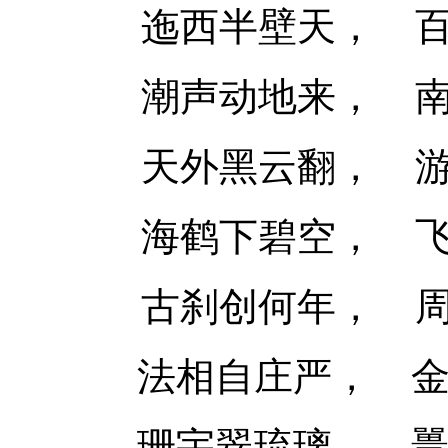
迤西半壁天，
潮声动地来，
天外黑云翻，
海鹤下碧空，
古刹创何年，
法相自庄严，
珊宇翠琉璃，