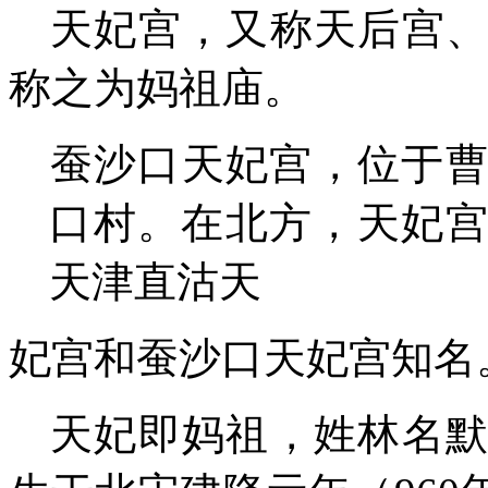
天妃宫，又称天后宫
称之为妈祖庙。
蚕沙口天妃宫
，
位于
口村。
在北方
，
天妃
天津直沽天
妃宫和蚕沙口天妃宫
知名
天妃
即
妈祖
，
姓林名