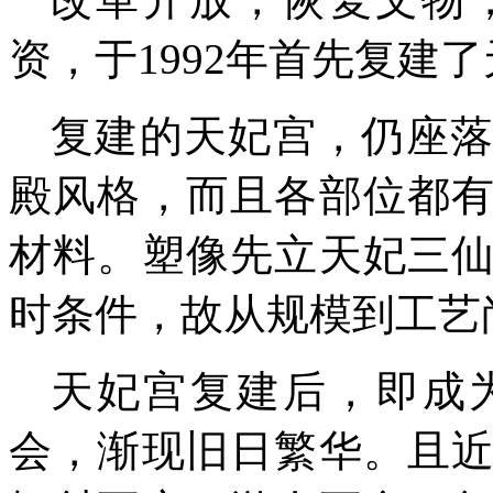
资，
于199
2
年
首先复建了
复建的天妃宫，仍
座
殿风格，而且各部位都
材料。塑像先立天妃三
时条件，
故从规模到工艺
天妃宫复建后，即成
会，
渐
现旧日繁华。
且