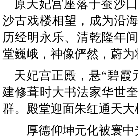
原天妃宫座落于蚕沙
沙古戏楼
相
望，成为沿
历经明永乐、清乾隆年
堂巍峨，神像俨然，蔚为
天妃宫
正殿
，悬
“碧霞
建修葺时大书法家华世
群。殿堂迎面朱红通天大
厚德仰坤元化被寰中