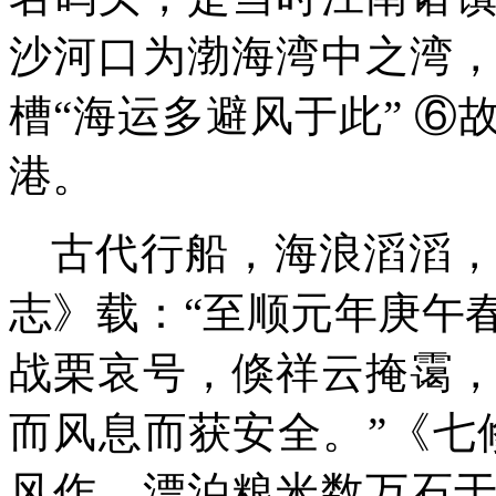
沙河口为渤海湾中之湾
槽“海运多避风于此”
⑥
港。
古代行船，海浪滔滔
志》载：“至顺元年庚午
战栗哀号，倏祥云掩霭
而风息而获安全。”《七
风作，漂泊粮米数万石