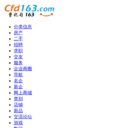
分类信息
房产
二手
招聘
求职
交友
服务
企业商圈
导航
名企
新企
网上商城
类别
店铺
新品
交流论坛
游戏