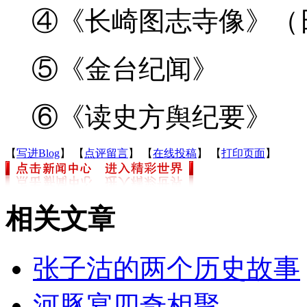
④
《长崎图志寺像》（
⑤
《金台纪闻》
⑥
《读史方舆纪要》
【
写进Blog
】 【
点评留言
】 【
在线投稿
】 【
打印页面
】
相关文章
张子沽的两个历史故事
河豚宴四奇相聚