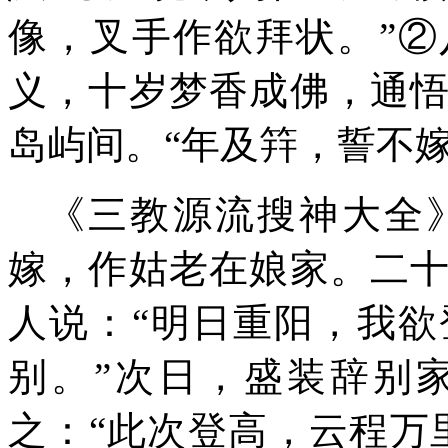
像，叉手作欲拜状。”
②
义，十岁梦香成佛，通
岛屿间。“年及筓，誓不
《三教源流搜神大全
嫁，
作姑
老
在
娘
家。
二
人
说：
“明日重阳，我
别。
”
次日，
盛装辞别
之：
“
此次登高，云程万