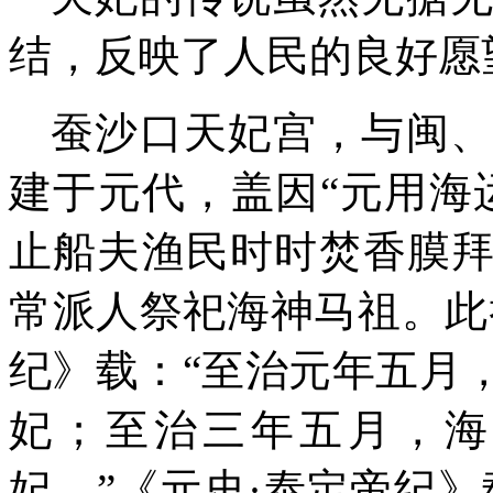
结，
反映了人民的良好愿
蚕沙口天妃宫，
与闽
建于元代
，
盖
因“元用海
止船夫
渔民时时焚香膜
常派人祭祀海神马祖。
此
纪》载：“至治元年五月
妃；至治三年五月，海
妃
。
”《元史·泰定帝纪