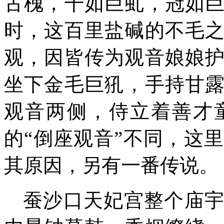
古槐，
干如巨虬，冠
如
时
，这
百里盐碱
的
不毛
观
，因皆传为观音娘娘
坐下金毛巨犼
，手持甘
观音两侧，侍立着善才
的
“倒座观音”不同，这
其原因，另有一番传说。
蚕沙口天妃宫
整个庙