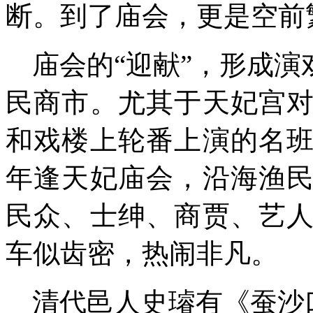
断。到了庙会
，
更是空前
庙会的“迎献”，形成演
民
商市。尤其
于
天妃宫
和戏楼上轮番上演的名
年逢天妃庙会，
沿海渔
民众
、士绅、商贾、艺
车似齿密，热闹非凡。
清
代
邑人史
璿
有
《蚕沙