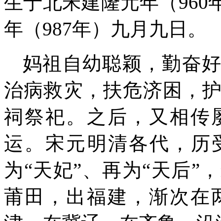
生于北宋建隆元年（96
年（987年）九月九日。
妈祖自幼聪颖
，勤奋
治病救灾，
扶危济困，
祠祭祀。
之后，
又
相传
运
。宋元明清
各代
，
历
为“天妃”、
再
为“天后”
，
莆田，出福建，渐次
在