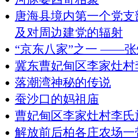
唐海县境内第一个党支
及对周边建党的辐射
“京东八家”之一 ——
冀东曹妃甸区李家灶村
落潮湾神秘的传说
蚕沙口的妈祖庙
曹妃甸区李家灶村李氏
解放前后柏各庄农场一