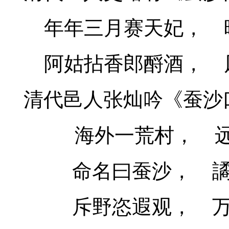
年年三月赛天妃，
阿姑拈香郎酹酒，
清
代邑人张灿
吟
《蚕沙
海外一荒村，
命名曰蚕沙，
斥野恣遐观，