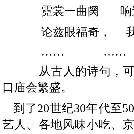
霓裳一曲阕
响
论兹眼福奇，
……
……
从古人的诗句，
口庙会繁
盛
。
到了
20
世纪
30
年代
至
5
艺人、各地风味小吃、