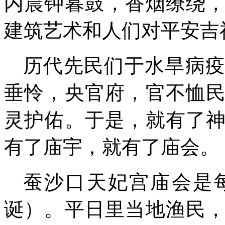
内晨钟暮鼓
，香烟缭绕
建筑艺术和人们对平安吉
历代先民们于
水旱病
垂
怜
，央官府，官不恤
灵护佑
。
于是，就有了
有了庙宇，就有了庙会。
蚕沙口天妃宫
庙会是
诞）。
平日里当地渔民