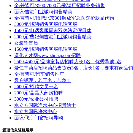
全/兼皆可/3500-7000元/彩钢厂招聘业务销售
面议/吉港门业诚聘销售精英
全/兼皆可/招聘北京301解放军总医院护肤品代购
3000元/招聘销售客服电话客服
1500元/电话客服周末双休法定假日休
2000元/曹妃甸吉港门业诚聘销售精英
女装销售员
1500元/招聘销售客服电话客服
遵化人才网www.zhrczp.com招聘
2500-4500元/品牌童装店招聘店长1名，优秀导购2名
爱仁堂药店招聘药品售货员3名，店长1名，要求有药品
全/兼皆可/汽车销售推广
客户经理，若干名，加急！
2600元/招聘文员一名
2000元/晶晶大药房招聘
3000元/农业公司招聘
水立方国际净水中心招贤纳士
水立方国际净水中心
面议/飞宇门窗招聘导购
置顶信息随机展示