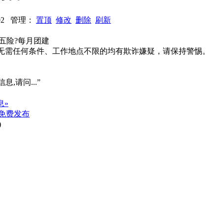
0502 管理：
置顶
修改
删除
刷新
五险?每月团建
系、无需任何条件、工作地点不限的均有欺诈嫌疑，请保持警惕。
息,请问...”
息»
免费发布
)