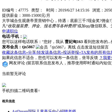
ID编号：47775 类型：
时间：2019/6/27 14:15:16 浏览：2
提供薪金：3000-15000元/月
大学城合生观唐帝景营销中心，待遇：底薪三千?现金奖?佣金?
凡“
收取服装费、押金、报名费等各种费用
”或加qq/微信联
申请职位
电话/手机：
您可以这样电话联系：“您好，我从
曹妃甸163
看到您发布的...信
发布会员：tjn5867
收藏这条信息»
分享/转发该条信息»
投诉举报»
TA发布的所有信
如果此信息不适合，您也可以发布一条信息，坐等反馈
？我要
网友评论
(留言联系信息发布人，推荐使用即时通站内短信
当前暂无评论
手机扫描二维码查看↑
相关信息
ArtDream国际儿童美乐中心招聘老师