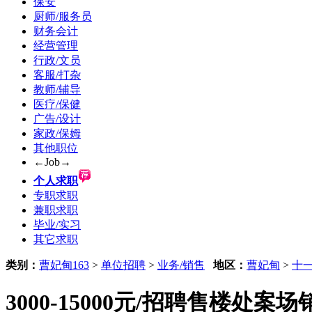
保安
厨师/服务员
财务会计
经营管理
行政/文员
客服/打杂
教师/辅导
医疗/保健
广告/设计
家政/保姆
其他职位
←Job→
个人求职
专职求职
兼职求职
毕业/实习
其它求职
类别：
曹妃甸163
>
单位招聘
>
业务/销售
地区：
曹妃甸
>
十
3000-15000元/招聘售楼处案场