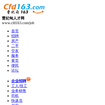
曹妃甸人才网
www.cfd163.com/job
首页
招聘
房产
二手
交友
服务
黄页
便民
论坛
企业招聘
工人/技工
业务销售
司机
快递员