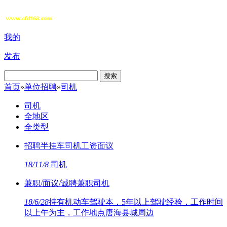
我的
发布
搜索
首页
»
单位招聘
»
司机
司机
全地区
全类型
招聘半挂车司机工资面议
18/11/8
司机
兼职/面议/诚聘兼职司机
18/6/28
持有机动车驾驶本，5年以上驾驶经验，工作时间
以上午为主，工作地点唐海县城周边