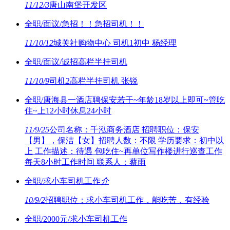
11/12/3
唐山南堡开发区
全职/面议/急招！！急招司机！！
11/10/12
城关社购物中心 司机1初中 杨经理
全职/面议/诚招高栏半挂司机
11/10/9
司机2高栏半挂司机 张锐
全职/唐海县一酒店聘保安若干~年龄18岁以上即可~管吃
住~上12小时休息24小时
11/9/25
公司名称：千泓商务酒店 招聘职位：保安
【男】，保洁【女】招聘人数：不限 学历要求：初中以
上 工作描述：待遇 包吃住~再单位写作楼进行巡查工作
每天8小时工作时间 联系人：蔡雨
全职/求小车司机工作
介
10/9/2
招聘职位：求小车司机工作，能吃苦，有经验
全职/2000元/求小车司机工作