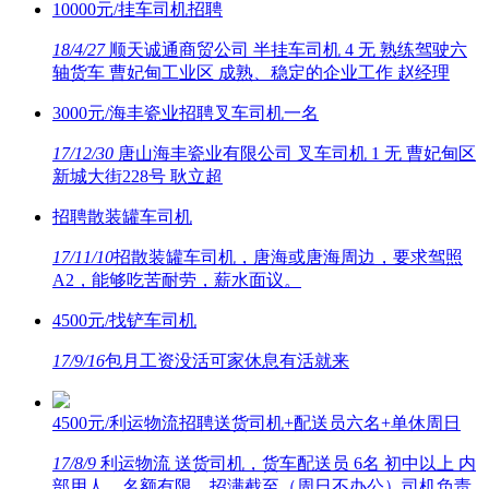
10000元/挂车司机招聘
18/4/27
顺天诚通商贸公司 半挂车司机 4 无 熟练驾驶六
轴货车 曹妃甸工业区 成熟、稳定的企业工作 赵经理
3000元/海丰瓷业招聘叉车司机一名
17/12/30
唐山海丰瓷业有限公司 叉车司机 1 无 曹妃甸区
新城大街228号 耿立超
招聘散装罐车司机
17/11/10
招散装罐车司机，唐海或唐海周边，要求驾照
A2，能够吃苦耐劳，薪水面议。
4500元/找铲车司机
17/9/16
包月工资没活可家休息有活就来
4500元/利运物流招聘送货司机+配送员六名+单休周日
17/8/9
利运物流 送货司机，货车配送员 6名 初中以上 内
部用人，名额有限，招满截至（周日不办公）司机负责