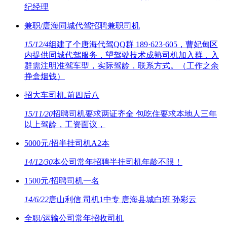
纪经理
兼职/唐海同城代驾招聘兼职司机
15/12/4
组建了个唐海代驾QQ群 189·623·605，曹妃甸区
内提供同城代驾服务，望驾驶技术成熟司机加入群，入
群需注明准驾车型，实际驾龄，联系方式。（工作之余
挣盒烟钱）
招大车司机.前四后八
15/11/20
招聘司机要求两证齐全 包吃住要求本地人三年
以上驾龄，工资面议，
5000元/招半挂司机A2本
14/12/30
本公司常年招聘半挂司机年龄不限！
1500元/招聘司机一名
14/6/22
唐山利信 司机1中专 唐海县城白班 孙彩云
全职/运输公司常年招收司机