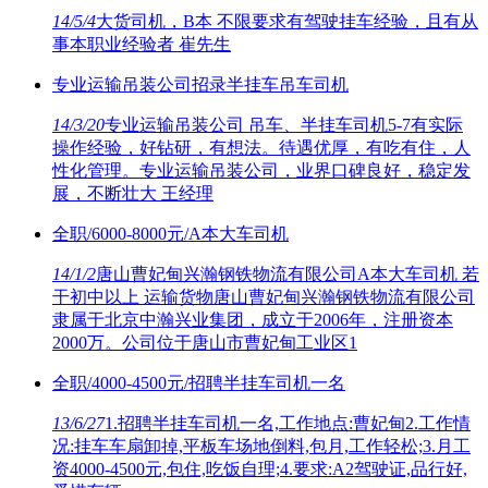
14/5/4
大货司机，B本 不限要求有驾驶挂车经验，且有从
事本职业经验者 崔先生
专业运输吊装公司招录半挂车吊车司机
14/3/20
专业运输吊装公司 吊车、半挂车司机5-7有实际
操作经验，好钻研，有想法。待遇优厚，有吃有住，人
性化管理。专业运输吊装公司，业界口碑良好，稳定发
展，不断壮大 王经理
全职/6000-8000元/A本大车司机
14/1/2
唐山曹妃甸兴瀚钢铁物流有限公司A本大车司机 若
干初中以上 运输货物唐山曹妃甸兴瀚钢铁物流有限公司
隶属于北京中瀚兴业集团，成立于2006年，注册资本
2000万。公司位于唐山市曹妃甸工业区1
全职/4000-4500元/招聘半挂车司机一名
13/6/27
1.招聘半挂车司机一名,工作地点:曹妃甸2.工作情
况:挂车车扇卸掉,平板车场地倒料,包月,工作轻松;3.月工
资4000-4500元,包住,吃饭自理;4.要求:A2驾驶证,品行好,