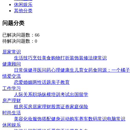
休闲娱乐
其他分类
问题分类
已解决问题数：66
待解决问题数：0
居家常识
生活技巧
烹饪美食
购物打折
装饰装修
法律常识
健康顾问
日常保健
寻医问药
心理健康
生儿育女
药食同源：一个橘子=
情爱交流
恋爱婚姻
两性话题
亲子教育
工作学习
人际关系
职场纵横
培训考试
出国留学
房产理财
租房买房
居家理财
股票证券
家庭保险
时尚生活
美容化妆
服饰搭配
健身运动
购车养车
数码常识
电脑常识
休闲娱乐