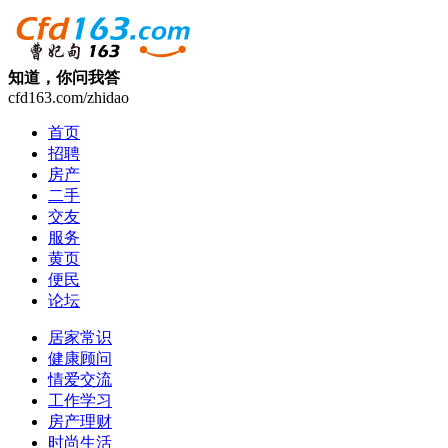
知道，你问我答
cfd163.com/zhidao
首页
招聘
房产
二手
交友
服务
黄页
便民
论坛
居家常识
健康顾问
情爱交流
工作学习
房产理财
时尚生活