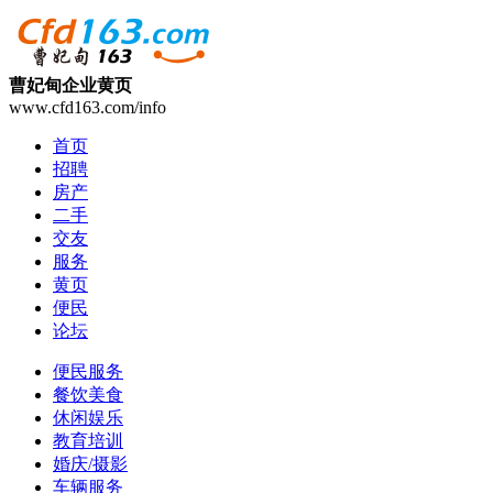
曹妃甸企业黄页
www.cfd163.com/info
首页
招聘
房产
二手
交友
服务
黄页
便民
论坛
便民服务
餐饮美食
休闲娱乐
教育培训
婚庆/摄影
车辆服务