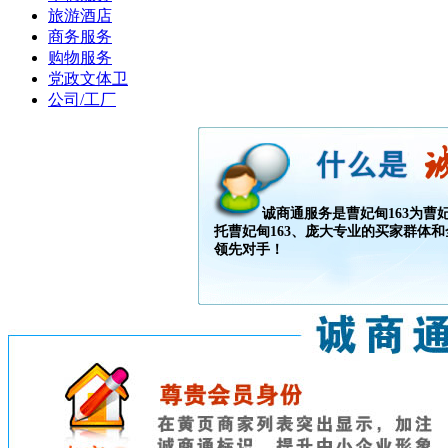
旅游酒店
商务服务
购物服务
党政文体卫
公司/工厂
诚商通服务是曹妃甸163为曹妃
托曹妃甸163、庞大专业的买家群体
领先对手！