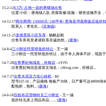
15-2-12
8.5万/ 占地一亩的养猪场出售
位置/小区：唐海镇八队 房屋装修/设施：猪舍设施齐全，
14-12-17
商住两用/ 150000元/ 240平米/ 昱海蓝湾底商饭店低价
联系人：李先生... (
滨海镇
)
14-11-25
龙港景苑小区车库
- 杨帆起航
出售车库有意者请联系非诚勿扰... (
唐海
)
14-8-4
三小附近托管班低价转让
- 王一涵
三小附近一托管班低价转让，由于本人身体不好，现急于转让.
14-7-28
出售曹妃甸域名，价格议
- oYiYi
出售曹妃甸信息港英文域名：cfdxxg.com，价格议...
14-7-27
出售水泥压力实心砖机
- lhf
型号QT-16，产品规格 每板产30块，日产量可达48
配电柜，熟料... (
唐海
)
14-6-18
百姓布店货物转兑三小附近
- 王一涵
低价转兑床上用品布品…... (
唐海
)