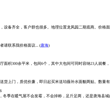
设备齐全，客户群也很多。地理位置龙凤园二期底商。价格面议..
联系我价格面议... (
唐海
)
积300余平米，包间6个，其中大包间可同时容纳23人就餐，店内
上门，质优价廉，即日起买米送珀薇补水面貌两贴。数量有限，送完
6
，冬季在暖气屋不会发霉，不会掉称，足斤足两，还是唐海县城内无