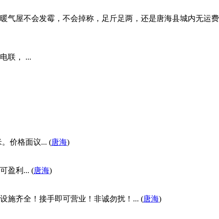
气屋不会发霉，不会掉称，足斤足两，还是唐海县城内无运费送货
， ...
格面议... (
唐海
)
... (
唐海
)
齐全！接手即可营业！非诚勿扰！... (
唐海
)