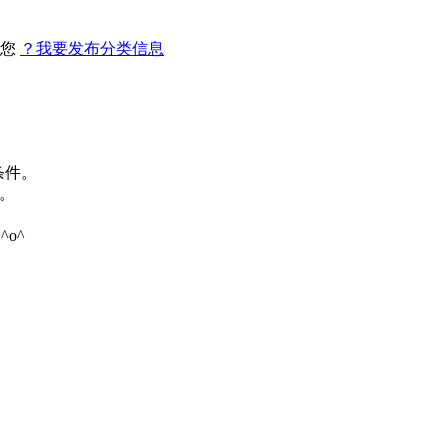
找您
？我要发布分类信息
条件。
。
o^