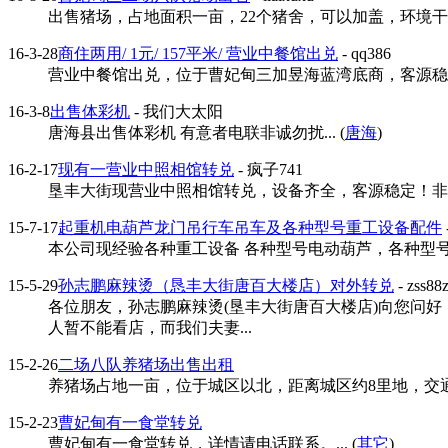
出售猪场，占地面积一亩，22个猪舍，可以加盖，环境干净，
16-3-28
商住两用/ 1元/ 157平米/ 营业中餐馆出兑
- qq386
营业中餐馆出兑，位于曹妃甸三加昱海蓝湾底商，客源稳定
16-3-8
出售体彩机
- 我们大太阳
唐海县出售体彩机 有意者电联非诚勿扰... (
唐海
)
16-2-17
现有一营业中照相馆转兑
- 疯子741
垦丰大街现营业中照相馆转兑，设备齐全，客源稳定！非诚勿扰
15-7-17
起重机电葫芦龙门吊行车吊车及各种型号重工设备配件
本公司现经验各种重工设备 各种型号电动葫芦，各种型号起
15-5-29
孙志鹏麻辣烫（恳丰大街唐百大楼店）对外转兑
- zss88
各位朋友，孙志鹏麻辣烫(垦丰大街唐百大楼店)向您问
人暂不能看店，而我们夫妻...
15-2-26
二场八队养猪场出售出租
养猪场占地一亩，位于城区以北，距离城区约8里地，交通
15-2-23
曹妃甸有一食堂转兑
曹妃甸有一食堂转兑，详情请电话联系。... (
其它
)