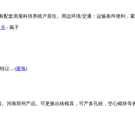
有配套房屋科供养殖户居住。周边环境/交通：运输条件便利，紧邻马路
转兑
- 疯子
.. (
唐海
)
000块砖。河南郑州产品。可更换出砖模具，可产多孔砖，空心砌