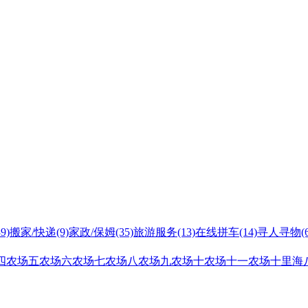
39)
搬家/快递
(9)
家政/保姆
(35)
旅游服务
(13)
在线拼车
(14)
寻人寻物
(
四农场
五农场
六农场
七农场
八农场
九农场
十农场
十一农场
十里海