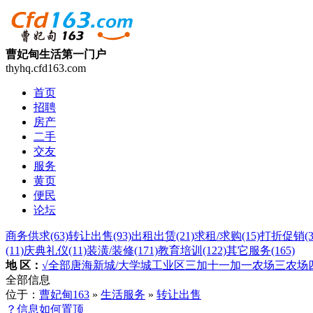
曹妃甸生活第一门户
thyhq.cfd163.com
首页
招聘
房产
二手
交友
服务
黄页
便民
论坛
商务供求
(63)
转让出售
(93)
出租出赁
(21)
求租/求购
(15)
打折促销
(
(11)
庆典礼仪
(11)
装潢/装修
(171)
教育培训
(122)
其它服务
(165)
地 区：
√全部
唐海
新城/大学城
工业区
三加
十一加
一农场
三农场
全部信息
位于：
曹妃甸163
»
生活服务
»
转让出售
？信息如何置顶