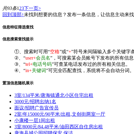
共93条
1
2
3
下一页>
回到顶部↑
未找到想要的信息？发布一条信息，让信息主动来
信息特征筛选查找
信息搜索查找提示
①、搜索时可用“
空格
”或“
+
”符号来间隔输入多个关键字
②、“
user+
会员名
”，可搜索某会员账号下发布的所有信息
③、“
tel+
电话号码
”可查某电话发布过的所有相关信息。
④、“
in+
关键词
”可完全匹配查找，系统将不会自动分词。^
置顶信息随机展示
3室/134平米/唐海镇通北小区住宅出租
3000元/招聘出纳1名
面议/招聘广告宣传员
2室/年15000元/90平米/出租,文创街两室一厅
小康楼一层1间出租
3室/8000元/84.48平米/油田西区自住房出租
唐海县城公园招聘保安,保洁