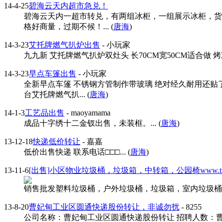
14-4-25
碧海云天内超市急兑！
碧海云天内一超市转兑，有两组冰柜，一组展示冰柜，货
格好商量，过期不候！... (
唐海
)
14-3-23
艾托牌燃气扒炉出售
- 小玩家
九九新 艾托牌燃气扒炉双灶头 长70CM宽50CM适合做 烤
14-3-23
早点车篷出售
- 小玩家
全新早点车篷 不锈钢方管制作带玻璃 绝对经久耐用还贴
台艾托牌燃气扒... (
唐海
)
14-1-3
工艺品出售
- maoyamama
成品十字绣十二金钗出售，未装框。... (
唐海
)
13-12-18
快递低价转让
- 嘉嘉
低价出售快递 联系电话□□□... (
唐海
)
13-11-6
[出售]小区物业垃圾桶，垃圾箱，中转箱，公园椅www.tslvj
销售批发塑料垃圾桶，户外垃圾桶，垃圾箱，室内垃圾桶，垃圾中
13-8-20
曹妃甸工业区圆通快递股份转让，非诚勿扰
- 8255
公司名称：曹妃甸工业区圆通快递股份转让 招聘人数：曹妃