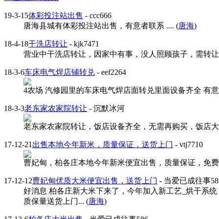
19-3-15
体彩投注站出售
- ccc666
唐海县城有体彩投注站出售，有意者联系 .... (
唐海
)
18-4-18
干洗店转让
- kjk7471
营业中干洗店转让，因家中有事，没人照顾孩子，需转让，
18-3-6
车床电气焊店铺转兑
- eef2264
4农场 汽修园里的车床电气焊店面转兑里面设备齐全 有意者请
18-3-3
老东家农家院转让
- 沉默冰河
老东家农家院转让，饭店设备齐全，无需再购买，饭店大厅面
17-12-21
出售本地今年新米，质量保证，送货上门
- vtj7710
曹妃甸，柏各庄本地今年新米便宜出售，质量保证，免费送货
17-12-12
曹妃甸优质大米便宜出售，送货上门
- 当爱已成往事58
好消息 柏各庄新大米下来了，今年加入新工艺_烘干系统
质保量送货上门... (
唐海
)