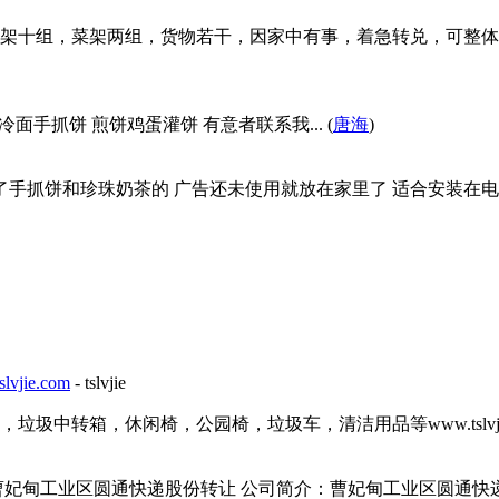
架十组，菜架两组，货物若干，因家中有事，着急转兑，可整体
冷面手抓饼 煎饼鸡蛋灌饼 有意者联系我... (
唐海
)
了手抓饼和珍珠奶茶的 广告还未使用就放在家里了 适合安装在电
ie.com
- tslvjie
转箱，休闲椅，公园椅，垃圾车，清洁用品等www.tslvjie.c
甸工业区圆通快递股份转让 公司简介：曹妃甸工业区圆通快递股份