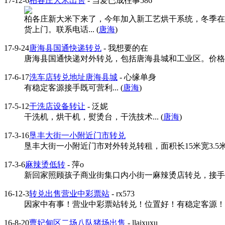
17-12-6
柏各庄大米出售
- 当爱已成往事586
柏各庄新大米下来了，今年加入新工艺烘干系统，冬季在暖
货上门。联系电话... (
唐海
)
17-9-24
唐海县国通快递转兑
- 我想要的在
唐海县国通快递对外转兑，包括唐海县城和工业区。价格电联
17-6-17
洗车店转兑地址唐海县城
- 心缘单身
有稳定客源接手既可营利... (
唐海
)
17-5-12
干洗店设备转让
- 泛妮
干洗机，烘干机，熨烫台，干洗技术... (
唐海
)
17-3-16
垦丰大街一小附近门市转兑
垦丰大街一小附近门市对外转兑转租，面积长15米宽3.5米。价
17-3-6
麻辣烫低转
- 萍o
新回家照顾孩子商业街集口内小街一麻辣烫店转兑，接手可盈利
16-12-3
转兑出售营业中彩票站
- rx573
因家中有事！营业中彩票站转兑！位置好！有稳定客源！设施
16-8-20
曹妃甸区二场八队猪场出售
- llaixuxu