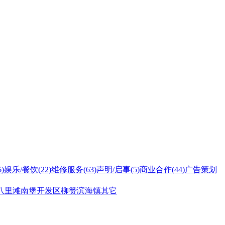
6)
娱乐/餐饮
(22)
维修服务
(63)
声明/启事
(5)
商业合作
(44)
广告策划
八里滩
南堡开发区
柳赞
滨海镇
其它