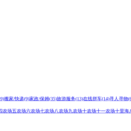
39)
搬家/快递
(9)
家政/保姆
(35)
旅游服务
(13)
在线拼车
(14)
寻人寻物
(
四农场
五农场
六农场
七农场
八农场
九农场
十农场
十一农场
十里海