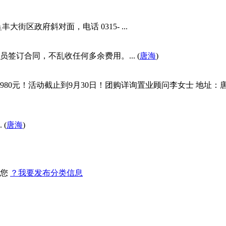
区政府斜对面，电话 0315- ...
订合同，不乱收任何多余费用。... (
唐海
)
980元！活动截止到9月30日！团购详询置业顾问李女士 地址：
 (
唐海
)
找您
？我要发布分类信息