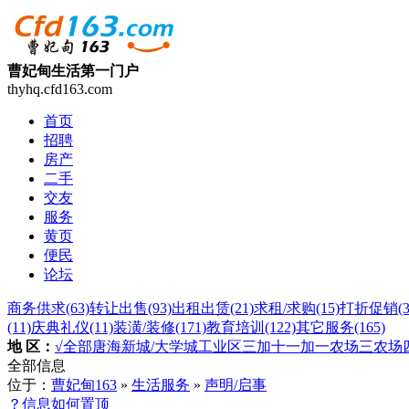
曹妃甸生活第一门户
thyhq.cfd163.com
首页
招聘
房产
二手
交友
服务
黄页
便民
论坛
商务供求
(63)
转让出售
(93)
出租出赁
(21)
求租/求购
(15)
打折促销
(
(11)
庆典礼仪
(11)
装潢/装修
(171)
教育培训
(122)
其它服务
(165)
地 区：
√全部
唐海
新城/大学城
工业区
三加
十一加
一农场
三农场
全部信息
位于：
曹妃甸163
»
生活服务
»
声明/启事
？信息如何置顶