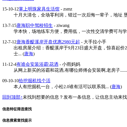
15-10-12
掌上明珠家具生活馆
- zsmz
十月大清仓，全场零利润，错过一次后悔一辈子，地址 垦丰大街
13-7-15
唐海职中驾校招生
- ziwang
学本快，场地练车方便，费用低，一次性交清学费可与学员签
12-7-12
唐海香醍溪岸开盘优惠2980元起
- 大手拉小手
出租房屋介绍：香醍溪岸于9月23日盛大开盘，惊喜起价2
士... (
唐海
)
11-12-4
有谁会安装浴霸\花洒
- 小雨妈妈
从网上新买的浴霸和花洒,有哪位师傅会安装啊,老房子.......
09-10-10
给挖掘机找个活
本人有挖掘机一台，小松2.0谁有活可以联系我... (
唐海
)
回到顶部↑
未找到想要的信息？发布一条信息，让信息主动来
信息特征筛选查找
信息搜索查找提示