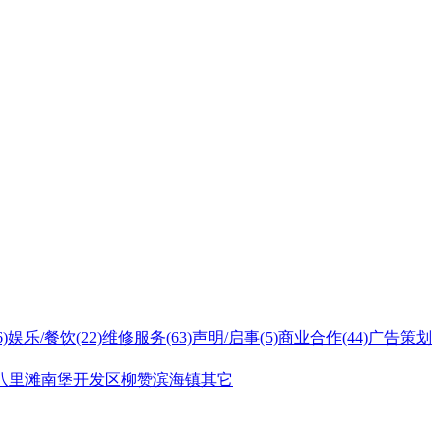
6)
娱乐/餐饮
(22)
维修服务
(63)
声明/启事
(5)
商业合作
(44)
广告策划
八里滩
南堡开发区
柳赞
滨海镇
其它